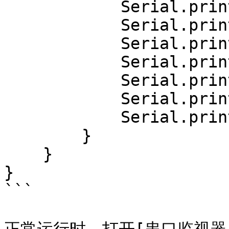
            Serial.print(AI.points()[i].target);

            Serial.print(", score=");

            Serial.print(AI.points()[i].score);

            Serial.print(", x=");

            Serial.print(AI.points()[i].x);

            Serial.print(", y=");

            Serial.println(AI.points()[i].y);

        }

    }

}

```
