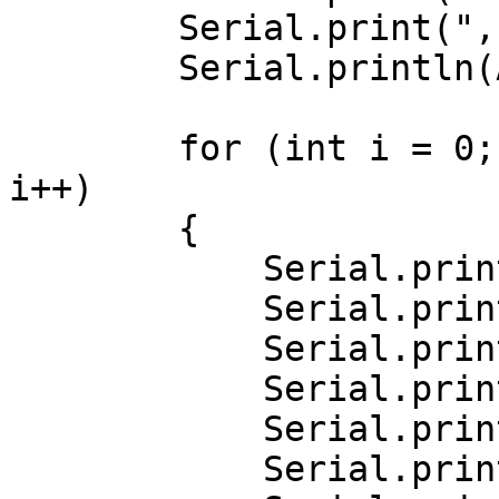
        Serial.print(", postpocess=");

        Serial.println(AI.perf().postprocess);

        for (int i = 0; i < AI.boxes().size(); 
i++)

        {

            Serial.print("Box[");

            Serial.print(i);

            Serial.print("] target=");

            Serial.print(AI.boxes()[i].target);

            Serial.print(", score=");

            Serial.print(AI.boxes()[i].score);
