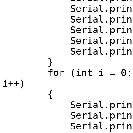
            Serial.print(i);

            Serial.print("] target=");

            Serial.print(AI.classes()[i].target);

            Serial.print(", score=");

            Serial.println(AI.classes()[i].score);

        }

        for (int i = 0; i < AI.points().size(); 
i++)

        {

            Serial.print("Point[");

            Serial.print(i);

            Serial.print("] target=");
