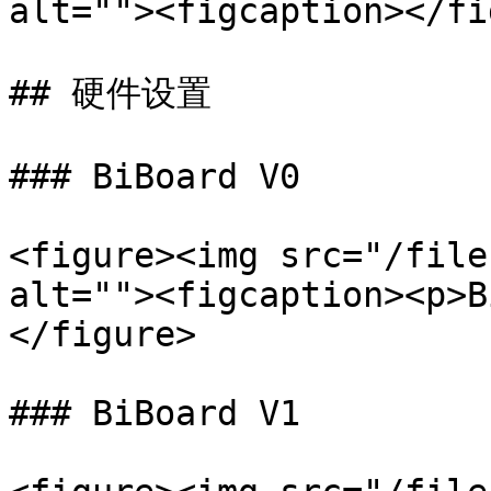
alt=""><figcaption></fi
## 硬件设置

### BiBoard V0

<figure><img src="/file
alt=""><figcaption><p>B
</figure>

### BiBoard V1
