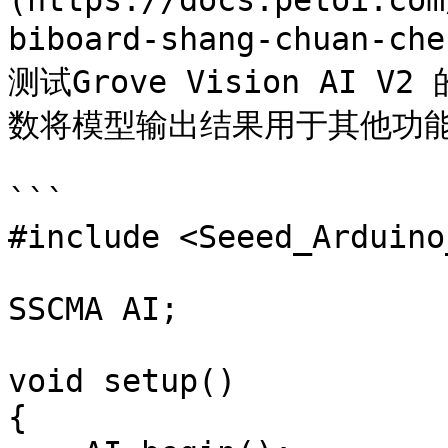
(https://docs.petoi.com
biboard-shang-chuan-
测试Grove Vision AI
数将模型输出结果用于其他功能
```

#include <Seeed_Arduino
SSCMA AI;

void setup()

{
