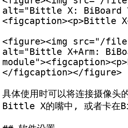
<figure><img src="/file
alt="Bittle X: BiBoard 
<figcaption><p>Bittle X
<figure><img src="/file
alt="Bittle X+Arm: BiBo
module"><figcaption><p>
</figcaption></figure>

具体使用时可以将连接摄像头
Bittle X的嘴中, 或者卡在B