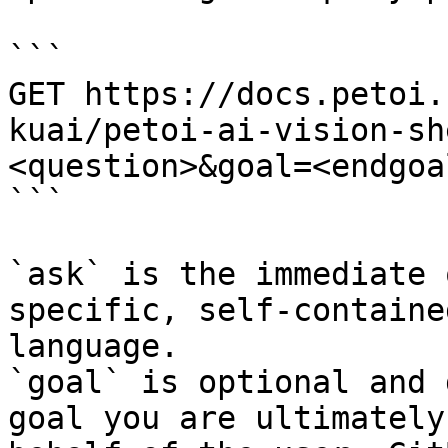
```

GET https://docs.petoi.
kuai/petoi-ai-vision-sh
<question>&goal=<endgoal
```

`ask` is the immediate 
specific, self-containe
language.

`goal` is optional and 
goal you are ultimately