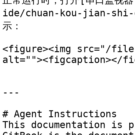
正常运行时，打开[串口监视器](/c
ide/chuan-kou-jian-s
示：

<figure><img src="/file
alt=""><figcaption></fi
---

# Agent Instructions

This documentation is p