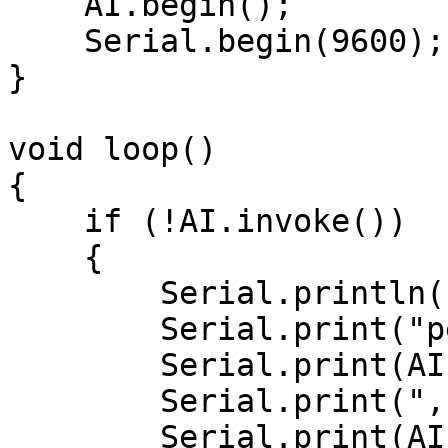
    AI.begin();

    Serial.begin(9600);

}

void loop()

{

    if (!AI.invoke())

    {

        Serial.println("invoke success");

        Serial.print("perf: prepocess=");

        Serial.print(AI.perf().prepocess);

        Serial.print(", inference=");

        Serial.print(AI.perf().inference);
