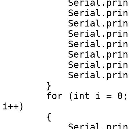
            Serial.print(", x=");

            Serial.print(AI.boxes()[i].x);

            Serial.print(", y=");

            Serial.print(AI.boxes()[i].y);

            Serial.print(", w=");

            Serial.print(AI.boxes()[i].w);

            Serial.print(", h=");

            Serial.println(AI.boxes()[i].h);

        }

        for (int i = 0; i < AI.classes().size(); 
i++)

        {

            Serial.print("Class[");
