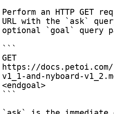
Perform an HTTP GET req
URL with the `ask` quer
optional `goal` query p
```

GET 
https://docs.petoi.com/
v1_1-and-nyboard-v1_2.m
<endgoal>

```

`ask` is the immediate 