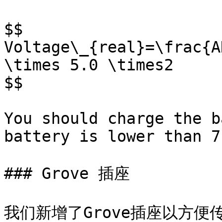
$$

Voltage\_{real}=\frac{AD
\times 5.0 \times2

$$

You should charge the b
battery is lower than 7
### Grove 插座

我们新增了Grove插座以方便