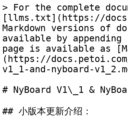
> For the complete docu
[llms.txt](https://docs
Markdown versions of do
available by appending 
page is available as [M
(https://docs.petoi.com
v1_1-and-nyboard-v1_2.md
# NyBoard V1\_1 & NyBoa
## 小版本更新介绍：
