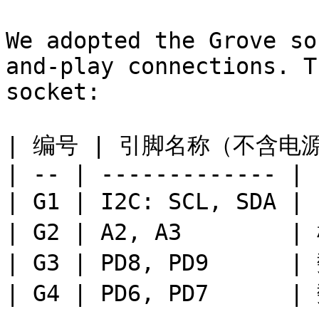
We adopted the Grove so
and-play connections. T
socket:

| 编号 | 引脚名称（不含电源） 
| -- | ------------- | 
| G1 | I2C: SCL, SDA |
| G2 | A2, A3        |
| G3 | PD8, PD9      |
| G4 | PD6, PD7      |