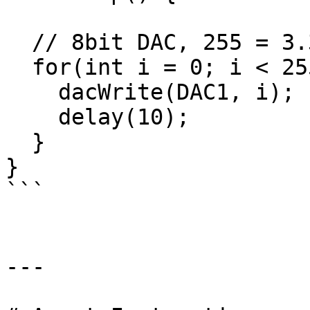
  // 8bit DAC, 255 = 3.3V, 0 = 0.0V 

  for(int i = 0; i < 255; i++){

    dacWrite(DAC1, i);

    delay(10);

  }

}

```

---
