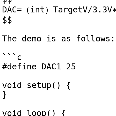
DAC=（int）TargetV/3.3V∗
$$

The demo is as follows:

```c

#define DAC1 25 

void setup() {  

}

void loop() {
