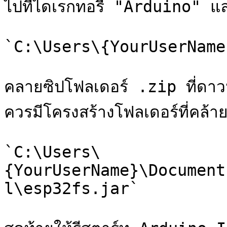
ไปที่ไดเรกทอรี "Arduino" แล
`C:\Users\{YourUserName
คลายซิปโฟลเดอร์ .zip ที่ดา
ควรมีโครงสร้างโฟลเดอร์ที่คล้า
`C:\Users\
{YourUserName}\Document
l\esp32fs.jar`
