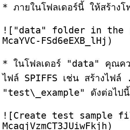
* ภายในโฟลเดอร์นี้ ให้สร้างโฟ
!["data" folder in the 
McaYVC-FSd6eEXB_lHj)

* ในโฟลเดอร์ "data" คุณควรใ
ไฟล์ SPIFFS เช่น สร้างไฟล์ .t
"test\_example" ดังต่อไปนี้
![Create test sample fi
McaqjVzmCT3JUiwFkjh)
